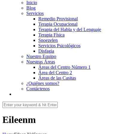
Inicio
Blog
Servicios
Remedio Provisional
Terapia Ocupacional
Terapia del Habla y del Lenguaje
Terapia Física
Snoezelen
Servicios Psicológicos
Disfagia
Nuestro Equipo
Nuestras Áreas
Áreas del Centro Número 1
Área del Centro 2
Áreas de las Casitas
¿Quiénes somos?
Contáctenos
Eileenm