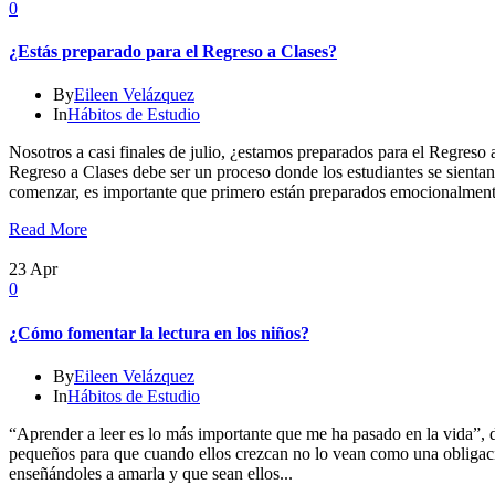
0
¿Estás preparado para el Regreso a Clases?
By
Eileen Velázquez
In
Hábitos de Estudio
Nosotros a casi finales de julio, ¿estamos preparados para el Regres
Regreso a Clases debe ser un proceso donde los estudiantes se sienta
comenzar, es importante que primero están preparados emocionalmente
Read More
23
Apr
0
¿Cómo fomentar la lectura en los niños?
By
Eileen Velázquez
In
Hábitos de Estudio
“Aprender a leer es lo más importante que me ha pasado en la vida”, 
pequeños para que cuando ellos crezcan no lo vean como una obligaci
enseñándoles a amarla y que sean ellos...