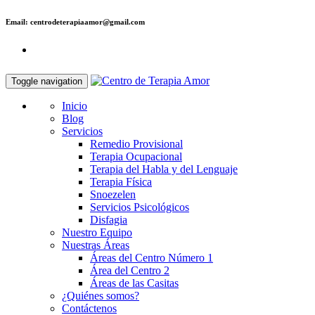
Email: centrodeterapiaamor@gmail.com
Toggle navigation
Inicio
Blog
Servicios
Remedio Provisional
Terapia Ocupacional
Terapia del Habla y del Lenguaje
Terapia Física
Snoezelen
Servicios Psicológicos
Disfagia
Nuestro Equipo
Nuestras Áreas
Áreas del Centro Número 1
Área del Centro 2
Áreas de las Casitas
¿Quiénes somos?
Contáctenos