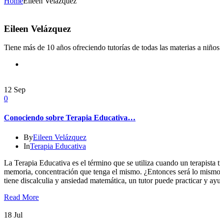
Home
Eileen Velázquez
Eileen Velázquez
Tiene más de 10 años ofreciendo tutorías de todas las materias a niños 
12
Sep
0
Conociendo sobre Terapia Educativa…
By
Eileen Velázquez
In
Terapia Educativa
La Terapia Educativa es el término que se utiliza cuando un terapista 
memoria, concentración que tenga el mismo.
¿Entonces será lo mismo u
tiene discalculia y ansiedad matemática, un tutor puede practicar y ayu
Read More
18
Jul